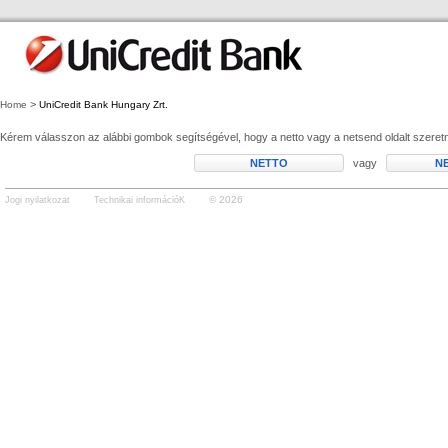
>
Home
UniCredit Bank Hungary Zrt.
Kérem válasszon az alábbi gombok segítségével, hogy a netto vagy a netsend oldalt szeretn
vagy
© 2026
Jogi nyilatkozat
Technikai információK